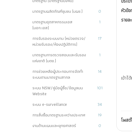
มาตรฐาน (มาตรฐานบังคับ)
ประเภ
หัวข้อ
มาตรฐานผลิตภัณฑ์ชุมชน (มผช.)
0
รายละ
มาตรฐานอุตสาหกรรมเอส
1
(มอก.เอส)
การรับรองระบบงาน (หน่วยตรวจ/
17
หน่วยรับรอง/ห้องปฏิบัติการ)
มาตรฐานการตรวจสอบและรับรอง
1
แห่งชาติ (มตช.)
การช่วยเหลือผู้ประกอบการจัดทำ
14
ระบบตามมาตรฐานสากล
เข้าได้
ระบบ NSW/คู่มือผู้ซื้อ/ข้อมูลบน
101
Website
ระบบ e-surveillance
34
การสั่งซื้อมาตรฐานระหว่างประเทศ
19
โพสต
งานด้านแผนและยุทธศาสตร์
0