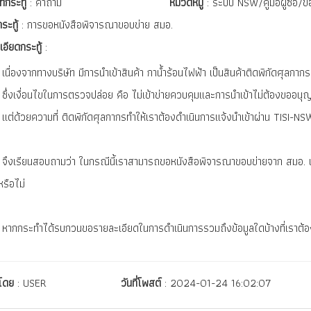
ทกระทู้
: คำถาม
หมวดหมู่
: ระบบ NSW/คู่มือผู้ซื้อ/
กระทู้
: การขอหนังสือพิจารณาขอบข่าย สมอ.
เอียดกระทู้
:
เนื่องจากทางบริษัท มีการนำเข้าสินค้า กาน้ำร้อนไฟฟ้า เป็นสินค้าติดพิกัดศุลกากร
ซึ่งเงื่อนไขในการตรวจปล่อย คือ ไม่เข้าข่ายควบคุมและการนำเข้าไม่ต้องขออนุญ
แต่ด้วยความที่ ติดพิกัดศุลกากรทำให้เราต้องดำเนินการแจ้งนำเข้าผ่าน TISI-NSW
จึงเรียนสอบถามว่า ในกรณีนี้เราสามารถขอหนังสือพิจารณาขอบข่ายจาก สมอ. เพื่อ
หรือไม่
หากกระทำได้รบกวนขอรายละเอียดในการดำเนินการรวมถึงข้อมูลใดบ้างที่เราต้อ
์โดย
: USER
วันที่โพสต์
: 2024-01-24 16:02:07