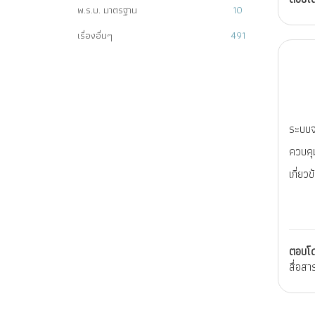
พ.ร.บ. มาตรฐาน
10
เรื่องอื่นๆ
491
ระบบจะ
ควบคุม
เกี่ยว
ตอบโ
สื่อสา