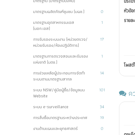
มาตรฐาน (มาตรฐานบังคับ)
ประเภ
หัวข้อ
มาตรฐานผลิตภัณฑ์ชุมชน (มผช.)
0
รายละ
มาตรฐานอุตสาหกรรมเอส
1
(มอก.เอส)
การรับรองระบบงาน (หน่วยตรวจ/
17
หน่วยรับรอง/ห้องปฏิบัติการ)
มาตรฐานการตรวจสอบและรับรอง
1
แห่งชาติ (มตช.)
โพสต
การช่วยเหลือผู้ประกอบการจัดทำ
14
ระบบตามมาตรฐานสากล
ระบบ NSW/คู่มือผู้ซื้อ/ข้อมูลบน
101
คว
Website
ระบบ e-surveillance
34
การสั่งซื้อมาตรฐานระหว่างประเทศ
19
งานด้านแผนและยุทธศาสตร์
0
ตอบโ