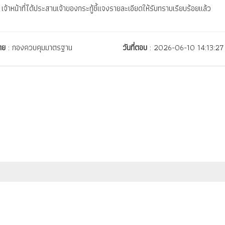
เจ้าหน้าที่ได้ประสานเจ้าของกระทู้ชี้แจงรายละเอียดให้รับทราบเรียบร้อยแล้ว
ดย
: กองควบคุมมาตรฐาน
วันที่ตอบ
: 2026-06-10 14:13:27
สำนักงานมาตรฐานผลิตภัณฑ์อุตสาหกรรม (สมอ.) กระทรวงอุตสาหกรรม
เลขที่ 75/42 ถนนพระรามที่ 6 เขตราชเทวี กรุงเทพฯ 10400
ิ์ พ.ศ.2558 ตามพระราชบัญญัติลิขสิทธิ์ 2537 สำนักงานมาตรฐานผลิตภัณฑ์อุตสาห