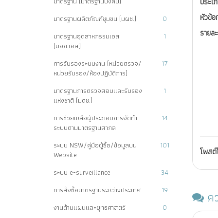
มาตรฐาน (มาตรฐานบังคับ)
ประเภ
หัวข้อ
มาตรฐานผลิตภัณฑ์ชุมชน (มผช.)
0
รายละ
มาตรฐานอุตสาหกรรมเอส
1
(มอก.เอส)
การรับรองระบบงาน (หน่วยตรวจ/
17
หน่วยรับรอง/ห้องปฏิบัติการ)
มาตรฐานการตรวจสอบและรับรอง
1
แห่งชาติ (มตช.)
การช่วยเหลือผู้ประกอบการจัดทำ
14
ระบบตามมาตรฐานสากล
ระบบ NSW/คู่มือผู้ซื้อ/ข้อมูลบน
101
โพสต
Website
ระบบ e-surveillance
34
การสั่งซื้อมาตรฐานระหว่างประเทศ
19
คว
งานด้านแผนและยุทธศาสตร์
0