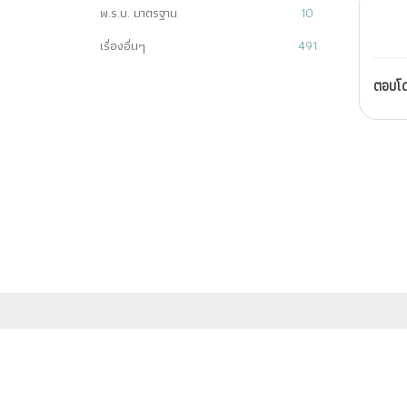
พ.ร.บ. มาตรฐาน
10
เรื่องอื่นๆ
491
ตอบโ
© สงวนสิทธ