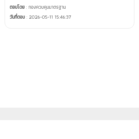
ตอบโดย
: กองควบคุมมาตรฐาน
วันที่ตอบ
: 2026-05-11 15:46:37
สำนักงานมาตรฐานผลิตภัณฑ์อุตสาหกรรม (สมอ.) กระทรวงอุตสาหกรรม
เลขที่ 75/42 ถนนพระรามที่ 6 เขตราชเทวี กรุงเทพฯ 10400
© สงวนสิทธิ์ พ.ศ.2558 ตามพระราชบัญญัติลิขสิทธิ์ 2537 สำนักงานมาตรฐาน