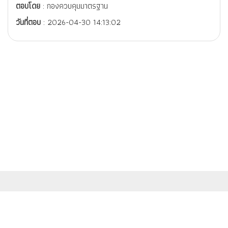
ตอบโดย
: กองควบคุมมาตรฐาน
วันที่ตอบ
: 2026-04-30 14:13:02
สำนักงานมาตรฐานผลิตภัณฑ์อุตสาหกรรม (สมอ.) กระทรวงอุตสาหกรรม
เลขที่ 75/42 ถนนพระรามที่ 6 เขตราชเทวี กรุงเทพฯ 10400
© สงวนสิทธิ์ พ.ศ.2558 ตามพระราชบัญญัติลิขสิทธิ์ 2537 สำนักงานมาตรฐาน
ผลิตภัณฑ์อุตสาหกรรม (สมอ.)