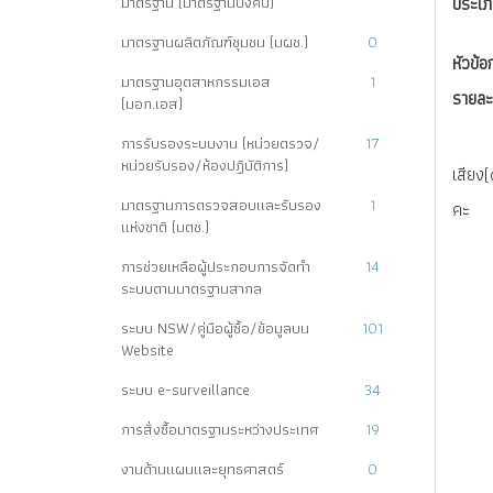
มาตรฐาน (มาตรฐานบังคับ)
ประเภ
มาตรฐานผลิตภัณฑ์ชุมชน (มผช.)
0
หัวข้อ
มาตรฐานอุตสาหกรรมเอส
1
รายละ
(มอก.เอส)
การรับรองระบบงาน (หน่วยตรวจ/
17
หน่วยรับรอง/ห้องปฏิบัติการ)
เสียง(
มาตรฐานการตรวจสอบและรับรอง
1
คะ
แห่งชาติ (มตช.)
การช่วยเหลือผู้ประกอบการจัดทำ
14
ระบบตามมาตรฐานสากล
ระบบ NSW/คู่มือผู้ซื้อ/ข้อมูลบน
101
Website
ระบบ e-surveillance
34
การสั่งซื้อมาตรฐานระหว่างประเทศ
19
งานด้านแผนและยุทธศาสตร์
0