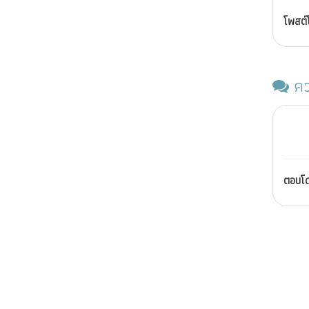
โพสต
คว
ตอบโ