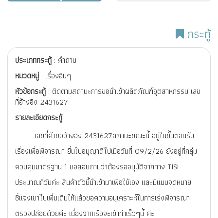
กระทู้
ประเภทกระทู้
: คำถาม
หมวดหมู่
: เรื่องอื่นๆ
หัวข้อกระทู้
: ติดตามสถานะการขอนำเข้าผลิตภัณฑ์อุตสาหกรรม เลข
ที่อ้างอิง 2431627
รายละเอียดกระทู้
:
เลขที่คำขออ้างอิง 2431627สถานะขณะนี้ อยู่ในขั้นตอนรับ
เรื่องเพื่อพิจารณา ยื่นใบอนุญาติไปเมื่อวันที่ 09/2/26 ยังอยู่ที่กลุ่ม
ควบคุมมาตรฐาน 1 ขอสอบถามว่าต้องรออนุมัติจากทาง TISI
ประมาณกี่วันค่ะ สินค้าตัวนี้นำเข้ามาเพื่อใช้เอง และมีแนบจดหมาย
ชี้แจงเขาไปเพิ่มเติมให้แล้วขอความอนุเคราะห์ในการเร่งพิจารณา
ตรวจปล่อยด้วยค่ะ เนื่องจากเรือจะเข้าท่าเร็วๆนี้ ค่ะ