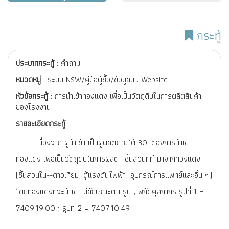
กระทู้
ประเภทกระทู้
: คำถาม
หมวดหมู่
: ระบบ NSW/คู่มือผู้ซื้อ/ข้อมูลบน Website
หัวข้อกระทู้
: การนำเข้าทองแดง เพื่อเป็นวัตถุดิบในการผลิตสินค้า
ของโรงงาน
รายละเอียดกระทู้
:
เนื่องจาก ผู้นำเข้า เป็นผู้ผลิตภายใต้ BOI ต้องการนำเข้า
ทองแดง เพื่อเป็นวัตถุดิบในการผลิต--ชิ้นส่วนที่ทำมาจากทองแดง
(ชิ้นส่วนใน--ดาวเทียม, ตู้แรงดันไฟฟ้า, อุปกรณ์การแพทย์และอื่น ๆ)
โดยทองแดงที่จะนำเข้า มีลักษณะตามรูป ; พิกัดศุลกากร รูปที่ 1 =
7409.19.00 ; รูปที่ 2 = 7407.10.49