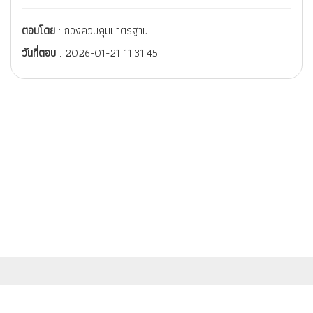
ตอบโดย
: กองควบคุมมาตรฐาน
วันที่ตอบ
: 2026-01-21 11:31:45
สำนักงานมาตรฐานผลิตภัณฑ์อุตสาหกรรม (สมอ.) กระทรวงอุตสาหกรรม
เลขที่ 75/42 ถนนพระรามที่ 6 เขตราชเทวี กรุงเทพฯ 10400