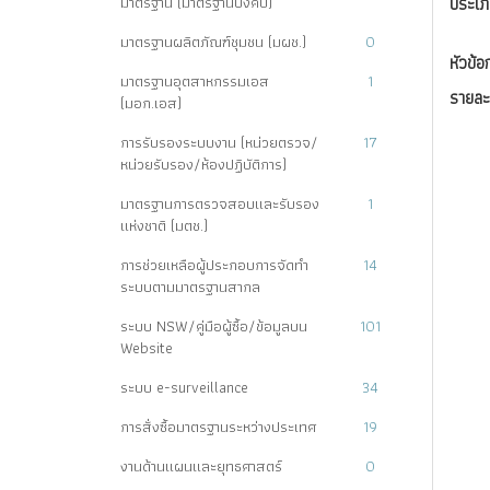
มาตรฐาน (มาตรฐานบังคับ)
ประเภ
มาตรฐานผลิตภัณฑ์ชุมชน (มผช.)
0
หัวข้อ
มาตรฐานอุตสาหกรรมเอส
1
รายละ
(มอก.เอส)
การรับรองระบบงาน (หน่วยตรวจ/
17
หน่วยรับรอง/ห้องปฏิบัติการ)
มาตรฐานการตรวจสอบและรับรอง
1
แห่งชาติ (มตช.)
การช่วยเหลือผู้ประกอบการจัดทำ
14
ระบบตามมาตรฐานสากล
ระบบ NSW/คู่มือผู้ซื้อ/ข้อมูลบน
101
Website
ระบบ e-surveillance
34
การสั่งซื้อมาตรฐานระหว่างประเทศ
19
งานด้านแผนและยุทธศาสตร์
0