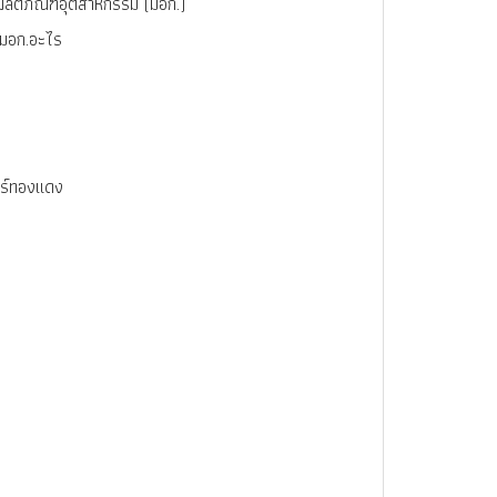
ลิตภัณฑ์อุตสาหกรรม (มอก.)
ขอมอก.อะไร
บาร์ทองแดง