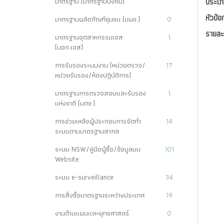
มาตรฐาน (มาตรฐานบังคับ)
ประเภ
หัวข้อ
มาตรฐานผลิตภัณฑ์ชุมชน (มผช.)
0
รายละ
มาตรฐานอุตสาหกรรมเอส
1
(มอก.เอส)
การรับรองระบบงาน (หน่วยตรวจ/
17
หน่วยรับรอง/ห้องปฏิบัติการ)
มาตรฐานการตรวจสอบและรับรอง
1
แห่งชาติ (มตช.)
การช่วยเหลือผู้ประกอบการจัดทำ
14
ระบบตามมาตรฐานสากล
ระบบ NSW/คู่มือผู้ซื้อ/ข้อมูลบน
101
Website
ระบบ e-surveillance
34
การสั่งซื้อมาตรฐานระหว่างประเทศ
19
งานด้านแผนและยุทธศาสตร์
0