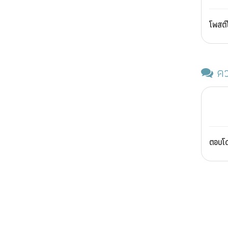
โพสต
คว
ตอบโ