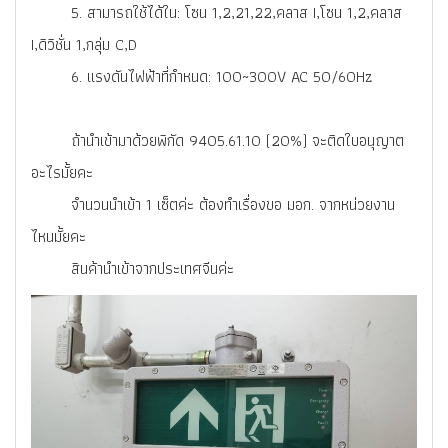
5. สามารถใช้ได้ใน: โซน 1,2,21,22,คลาส I,โซน 1,2,คลาส
I,ดิวิชั่น 1,กลุ่ม C,D
6. แรงดันไฟฟ้าที่กำหนด: 100~300V AC 50/60Hz
ถ้านำเข้ามาด้วยพิกัด 9405.61.10 (20%) จะติดใบอนุญาต
อะไรมั้ยคะ
จำนวนนำเข้า 1 เซ็ตค่ะ ต้องทำเรื่องขอ มอก. จากหน่วยงาน
ไหนมั้ยคะ
สินค้านำเข้าจากประเทศจีนค่ะ