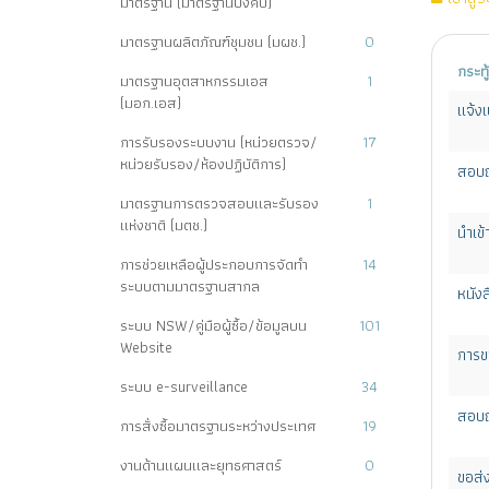
มาตรฐาน (มาตรฐานบังคับ)
มาตรฐานผลิตภัณฑ์ชุมชน (มผช.)
0
กระทู้
มาตรฐานอุตสาหกรรมเอส
1
(มอก.เอส)
แจ้งเ
การรับรองระบบงาน (หน่วยตรวจ/
17
หน่วยรับรอง/ห้องปฏิบัติการ)
สอบถ
มาตรฐานการตรวจสอบและรับรอง
1
แห่งชาติ (มตช.)
นำเข
การช่วยเหลือผู้ประกอบการจัดทำ
14
ระบบตามมาตรฐานสากล
หนังส
ระบบ NSW/คู่มือผู้ซื้อ/ข้อมูลบน
101
Website
การข
ระบบ e-surveillance
34
สอบถ
การสั่งซื้อมาตรฐานระหว่างประเทศ
19
งานด้านแผนและยุทธศาสตร์
0
ขอส่