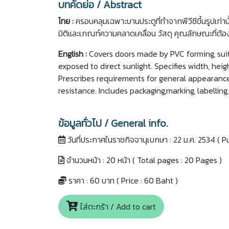
บทคัดย่อ / Abstract
ไทย :
ครอบคลุมเฉพาะบานประตูที่ทำจากพีวีซีขึ้นรูปเท่าน
มิติและเกณฑ์ความคลาดเคลื่อน วัสดุ คุณลักษณะที่ต
English :
Covers doors made by PVC forming, suit
exposed to direct sunlight. Specifies width, hei
Prescribes requirements for general appearance,
resistance. Includes packaging,marking, labelling,
ข้อมูลทั่วไป / General info.
วันที่ประกาศในราชกิจจานุเบกษา :
22 ม.ค. 2534
( P
จำนวนหน้า :
20
หน้า ( Total pages :
20
Pages )
ราคา :
60
บาท ( Price :
60
Baht )
ใส่ตะกร้า / Add to cart